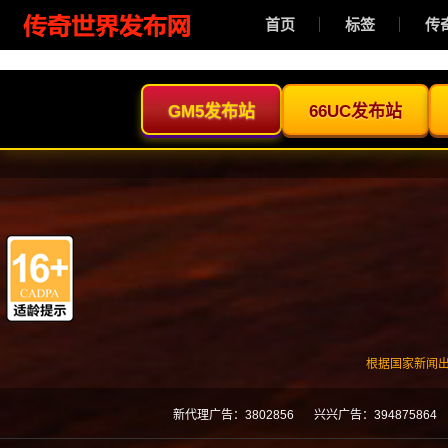
首页
标签
传