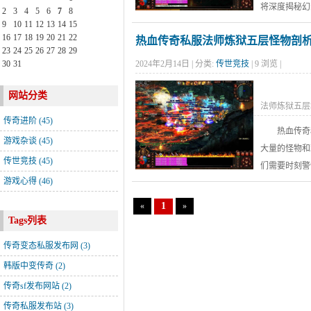
将深度揭秘幻
2
3
4
5
6
7
8
9
10
11
12
13
14
15
装备。
16
17
18
19
20
21
22
热血传奇私服法师炼狱五层怪物剖
23
24
25
26
27
28
29
30
31
2024年2月14日 | 分类:
传世竞技
| 9 浏览 |
幻影戒指的熔炼材料
网站分类
法师炼狱五层
传奇进阶
(45)
热血传奇私
游戏杂谈
(45)
大量的怪物和
传世竞技
(45)
们需要时刻警
游戏心得
(46)
战胜它们。
1
«
»
怪物剖析
Tags列表
传奇变态私服发布网
(3)
韩版中变传奇
(2)
传奇sf发布网站
(2)
传奇私服发布站
(3)