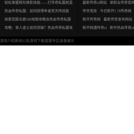
庙，你该如何选择？
轻松掌握移形换影技能——打传奇私服就是
最新传奇sf网站
单职业传奇官
如此简单
热血传奇私服：如何获得朱雀焚天阵技能
传世竞技
今日新开1.76传奇网
探索宫殿长廊180地图攻略含热血传奇私服
新开传奇网
最新传奇发布网站
攻略：单人道士如何突破？热血传奇私服攻
新开网通传奇sf
新开热血传奇sf
略！
新开热血传奇私服网
今日新开
游戏介绍
|
新闻公告
|
游戏下载
|
客服专区
|
装备展示
网通新开传奇
新开传奇私服发
Copyright © 2020 - 2024 www.xyhwtz.cn All Rights Reserved
中变传奇sf发布网
传奇私服公布网
2013新开传奇
新开传奇私服一区
新开传奇sf
拒绝盗版游戏 注意自我保护 谨防受骗上当 适度游戏益脑 沉迷游戏伤身 合理安排时间
网通传奇sf
新开复古传奇私服
今日新开传奇私服
sf传奇发布
新开变态传奇发布
传奇新开
长期稳定传奇私服
网通传奇sf
变态传奇私服网站
传奇合击私服发布网站
传奇变态私服发布网
传奇1.76
新开1.85传奇私服
新开传奇最