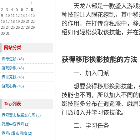
1
天龙八部是一款盛大游戏推
2
3
4
5
6
7
8
种技能让人眼花缭乱，其中移
9
10
11
12
13
14
15
16
17
18
19
20
21
22
的作用。在打传奇私服中，移
23
24
25
26
27
28
29
绍如何轻松获取该技能，并在
30
31
网站分类
获得移形换影技能的方法
传奇进阶
(45)
游戏杂谈
(45)
一、加入门派
传世竞技
(45)
想要获得移形换影技能，必
游戏心得
(46)
技能也不同，所以加入不同的
影技能多分布在逍遥派、峨眉
Tags列表
门派加入并学习该技能。
传奇变态私服发布网
(3)
韩版中变传奇
(2)
二、学习任务
传奇sf发布网站
(2)