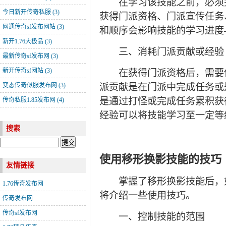
在学习该技能之前，必须完
今日新开传奇私服
(3)
获得门派资格、门派宣传任务
网通传奇sf发布网站
(3)
和顺序会影响技能的学习进度
新开1.76大极品
(3)
三、消耗门派贡献或经验
最新传奇sf发布网
(3)
新开传奇sf网站
(3)
在获得门派资格后，需要使
变态传奇似服发布网
(3)
派贡献是在门派中完成任务或
是通过打怪或完成任务累积获
传奇私服1.85发布网
(4)
经验可以将技能学习至一定等
搜索
使用移形换影技能的技巧
友情链接
掌握了移形换影技能后，如
1.76传奇发布网
将介绍一些使用技巧。
传奇发布网
传奇sf发布网
一、控制技能的范围