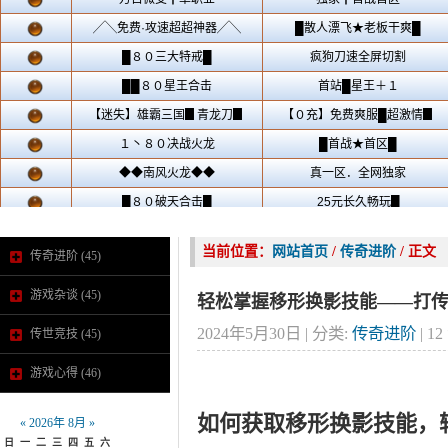
当前位置：
网站首页
/
传奇进阶
/ 正文
传奇进阶
(45)
游戏杂谈
(45)
轻松掌握移形换影技能——打
2024年5月30日 | 分类:
传奇进阶
|
12
传世竞技
(45)
游戏心得
(46)
如何获取移形换影技能，
«
2026年 8月
»
日
一
二
三
四
五
六